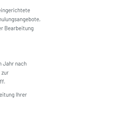
eingerichtete
chulungsangebote,
er Bearbeitung
m Jahr nach
 zur
ff.
eitung Ihrer