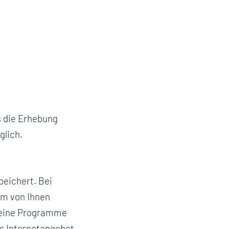
ns die Erhebung
glich.
eichert. Bei
dem von Ihnen
keine Programme
as Internetangebot