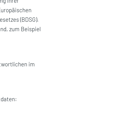
ng Ihrer
Europäischen
setzes (BDSG).
ind, zum Beispiel
wortlichen im
tdaten: