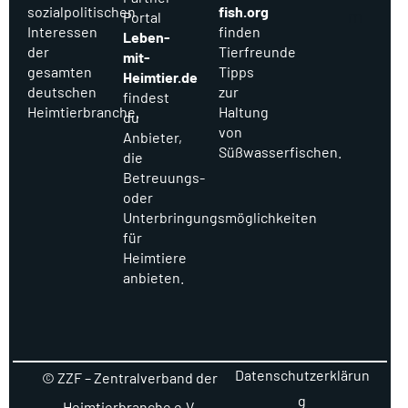
sozialpolitischen
fish.org
m
Portal
Interessen
finden
Leben-
der
Tierfreunde
mit-
gesamten
Tipps
Heimtier.de
deutschen
zur
findest
Heimtierbranche.
Haltung
du
von
Anbieter,
Süßwasserfischen.
die
Betreuungs-
oder
Unterbringungsmöglichkeiten
für
Heimtiere
anbieten.
Datenschutzerklärun
© ZZF – Zentralverband der
g
Heimtierbranche e.V.