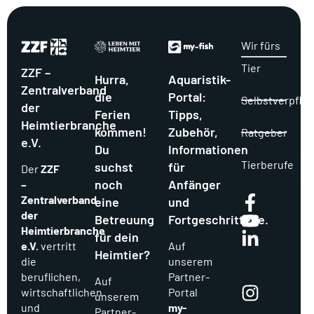
Wir fürs
Tier
ZZF –
Hurra,
Aquaristik-
Zentralverband
die
Portal:
Selbstverpflic
der
Ferien
Tipps,
Heimtierbranche
kommen!
Zubehör,
Ratgeber
e.V.
Du
Informationen
Tierberufe
suchst
für
Der
ZZF
noch
Anfänger
–
Zentralverband
eine
und
der
Betreuung
Fortgeschrittene.
Heimtierbranche
für dein
e.V.
vertritt
Auf
Heimtier?
Ins
die
unserem
beruflichen,
Partner-
tag
Auf
wirtschaftlichen
Portal
unserem
ra
und
my-
Partner-