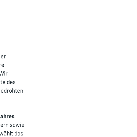
der
re
Wir
te des
bedrohten
Jahres
tern sowie
wählt das