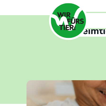
Home
Ra
Heimti