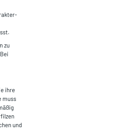
rakter-
ässt.
n zu
 Bei
e ihre
te muss
lmäßig
filzen
schen und