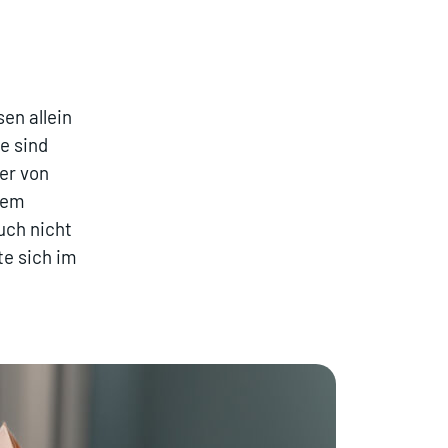
en allein
e sind
er von
dem
uch nicht
te sich im