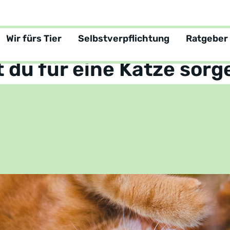
Wir fürs Tier
Selbstverpflichtung
Ratgeber
tgeber
Welches Heimtier ist für Dich geeignet?
 du für eine Katze sorg