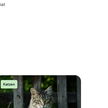
nat
Katzen