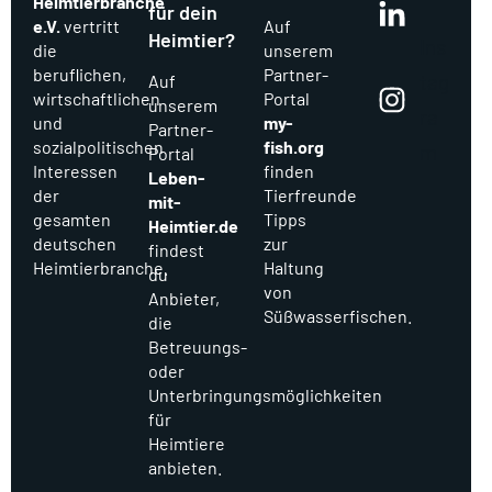
Heimtierbranche
für dein
e.V.
vertritt
Auf
Heimtier?
Ins
die
unserem
beruflichen,
Partner-
tag
Auf
wirtschaftlichen
Portal
unserem
ra
und
my-
Partner-
sozialpolitischen
fish.org
m
Portal
Interessen
finden
Leben-
der
Tierfreunde
mit-
gesamten
Tipps
Heimtier.de
deutschen
zur
findest
Heimtierbranche.
Haltung
du
von
Anbieter,
Süßwasserfischen.
die
Betreuungs-
oder
Unterbringungsmöglichkeiten
für
Heimtiere
anbieten.