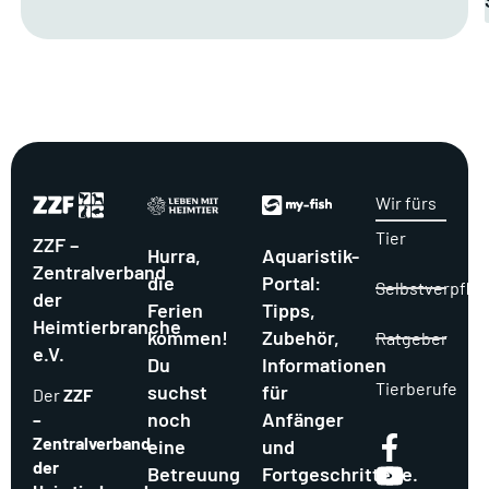
Wir fürs
Tier
ZZF –
Hurra,
Aquaristik-
Zentralverband
die
Portal:
Selbstverpflic
der
Ferien
Tipps,
Heimtierbranche
kommen!
Zubehör,
Ratgeber
e.V.
Du
Informationen
Tierberufe
suchst
für
Der
ZZF
noch
Anfänger
–
Zentralverband
eine
und
der
Betreuung
Fortgeschrittene.