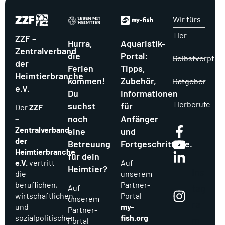
Wir fürs
Tier
ZZF –
Hurra,
Aquaristik-
Zentralverband
die
Portal:
Selbstverpflic
der
Ferien
Tipps,
Heimtierbranche
kommen!
Zubehör,
Ratgeber
e.V.
Du
Informationen
Tierberufe
suchst
für
Der
ZZF
noch
Anfänger
–
Zentralverband
eine
und
der
Betreuung
Fortgeschrittene.
Heimtierbranche
für dein
e.V.
vertritt
Auf
Heimtier?
Ins
die
unserem
beruflichen,
Partner-
tag
Auf
wirtschaftlichen
Portal
unserem
ra
und
my-
Partner-
sozialpolitischen
fish.org
m
Portal