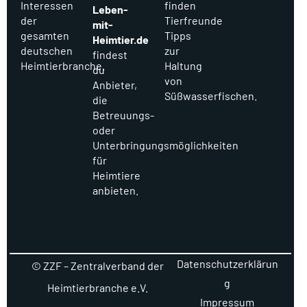
Interessen
finden
Leben-
der
Tierfreunde
mit-
gesamten
Tipps
Heimtier.de
deutschen
zur
findest
Heimtierbranche.
Haltung
du
von
Anbieter,
Süßwasserfischen.
die
Betreuungs-
oder
Unterbringungsmöglichkeiten
für
Heimtiere
anbieten.
Datenschutzerklärun
© ZZF – Zentralverband der
g
Heimtierbranche e.V.
Impressum