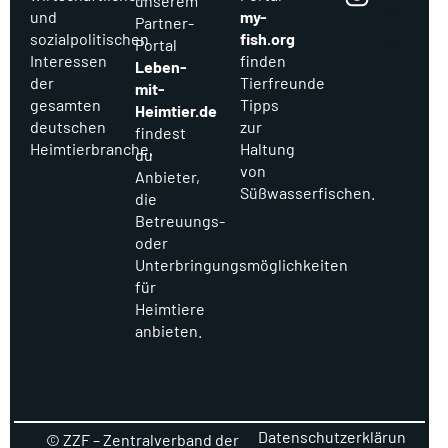
unserem
ra
und
my-
Partner-
sozialpolitischen
fish.org
m
Portal
Interessen
finden
Leben-
der
Tierfreunde
mit-
gesamten
Tipps
Heimtier.de
deutschen
zur
findest
Heimtierbranche.
Haltung
du
von
Anbieter,
Süßwasserfischen.
die
Betreuungs-
oder
Unterbringungsmöglichkeiten
für
Heimtiere
anbieten.
Datenschutzerklärun
© ZZF – Zentralverband der