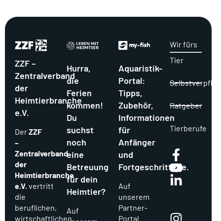
Wir fürs
Tier
ZZF –
Hurra,
Aquaristik-
Zentralverband
die
Portal:
Selbstverpflic
der
Ferien
Tipps,
Heimtierbranche
kommen!
Zubehör,
Ratgeber
e.V.
Du
Informationen
Tierberufe
suchst
für
Der
ZZF
noch
Anfänger
–
Zentralverband
eine
und
der
Betreuung
Fortgeschrittene.
Heimtierbranche
für dein
e.V.
vertritt
Auf
Heimtier?
Ins
die
unserem
beruflichen,
Partner-
tag
Auf
wirtschaftlichen
Portal