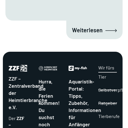
Weiterlesen
Wir fürs
Tier
ZZF –
Hurra,
Aquaristik-
Zentralverband
die
Portal:
Selbstverpflic
der
Ferien
Tipps,
Heimtierbranche
kommen!
Zubehör,
Ratgeber
e.V.
Du
Informationen
Tierberufe
suchst
für
Der
ZZF
noch
Anfänger
–