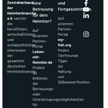
Zentralverband
eine
und
der
Betreuung
Fortgeschrittene.
Heimtierbranche
für dein
e.V.
vertritt
Auf
Heimtier?
Ins
die
unserem
beruflichen,
Partner-
tag
Auf
wirtschaftlichen
Portal
unserem
ra
und
my-
Partner-
sozialpolitischen
fish.org
m
Portal
Interessen
finden
Leben-
der
Tierfreunde
mit-
gesamten
Tipps
Heimtier.de
deutschen
zur
findest
Heimtierbranche.
Haltung
du
von
Anbieter,
Süßwasserfischen.
die
Betreuungs-
oder
Unterbringungsmöglichkeiten
für