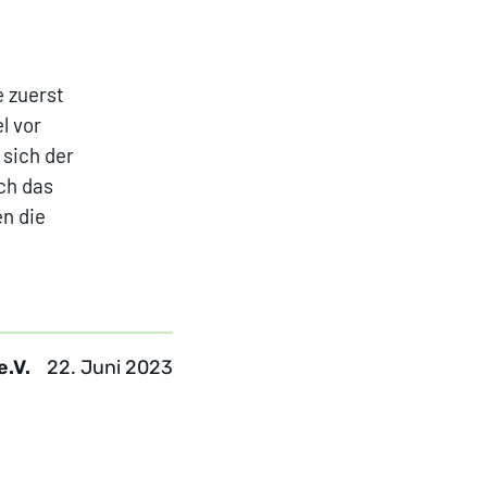
e zuerst
l vor
 sich der
ich das
en die
22. Juni 2023
e.V.