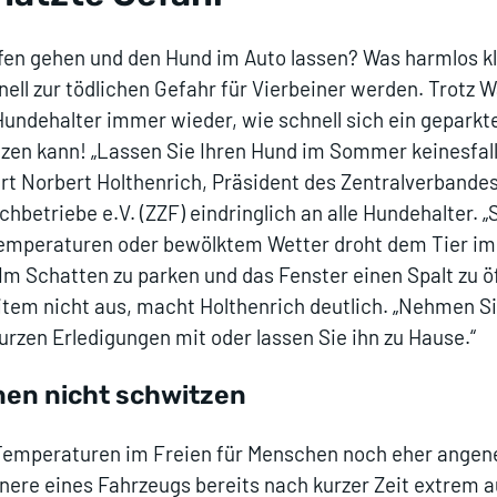
fen gehen und den Hund im Auto lassen? Was harmlos kl
ll zur tödlichen Gefahr für Vierbeiner werden. Trotz 
undehalter immer wieder, wie schnell sich ein geparkt
zen kann! „Lassen Sie Ihren Hund im Sommer keinesfal
iert Norbert Holthenrich, Präsident des Zentralverbande
hbetriebe e.V. (ZZF) eindringlich an alle Hundehalter. „
Temperaturen oder bewölktem Wetter droht dem Tier i
 Im Schatten zu parken und das Fenster einen Spalt zu ö
item nicht aus, macht Holthenrich deutlich. „Nehmen Si
urzen Erledigungen mit oder lassen Sie ihn zu Hause.“
en nicht schwitzen
Temperaturen im Freien für Menschen noch eher angen
nnere eines Fahrzeugs bereits nach kurzer Zeit extrem a