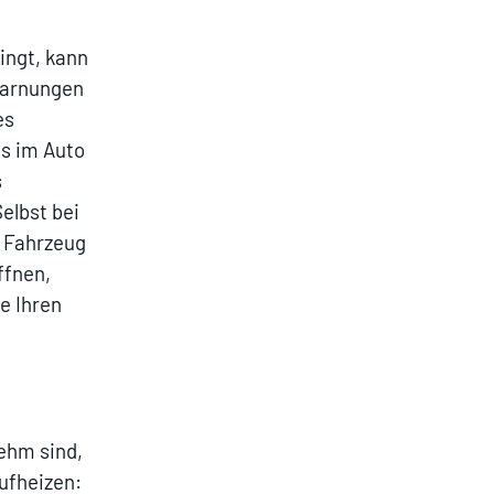
ingt, kann
Warnungen
es
ls im Auto
s
Selbst bei
m Fahrzeug
ffnen,
e Ihren
ehm sind,
ufheizen: