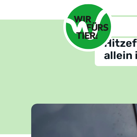
Home
Ra
Hitze
allein