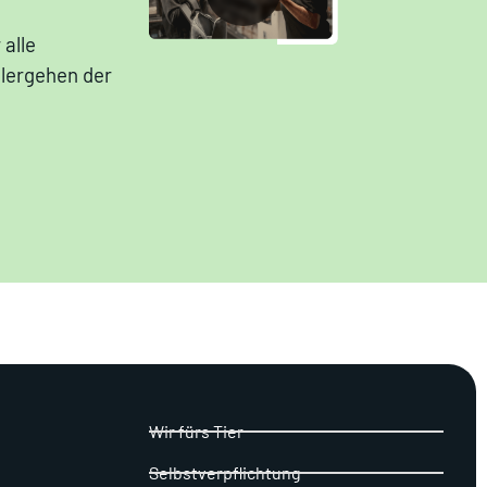
 alle
hlergehen der
Wir fürs Tier
Selbstverpflichtung