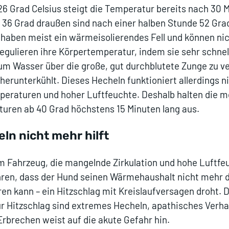
6 Grad Celsius steigt die Temperatur bereits nach 30 
i 36 Grad draußen sind nach einer halben Stunde 52 Gra
 haben meist ein wärmeisolierendes Fell und können ni
egulieren ihre Körpertemperatur, indem sie sehr schnell
m Wasser über die große, gut durchblutete Zunge zu v
herunterkühlt. Dieses Hecheln funktioniert allerdings ni
eraturen und hoher Luftfeuchte. Deshalb halten die m
ren ab 40 Grad höchstens 15 Minuten lang aus.
ln nicht mehr hilft
im Fahrzeug, die mangelnde Zirkulation und hohe Luftfe
hren, dass der Hund seinen Wärmehaushalt nicht mehr 
ren kann – ein Hitzschlag mit Kreislaufversagen droht. D
r Hitzschlag sind extremes Hecheln, apathisches Verha
rbrechen weist auf die akute Gefahr hin.