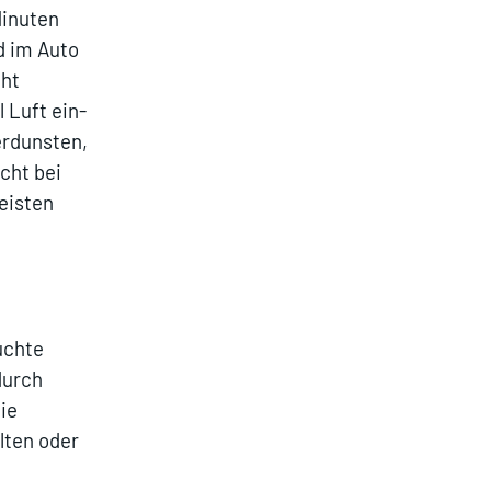
Minuten
d im Auto
cht
 Luft ein-
erdunsten,
cht bei
eisten
uchte
durch
ie
lten oder