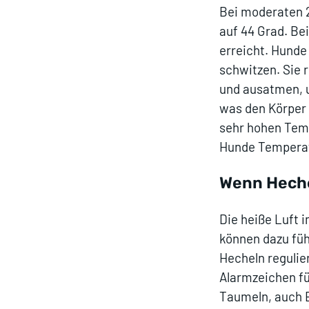
Bei moderaten 2
auf 44 Grad. Be
erreicht. Hunde
schwitzen. Sie r
und ausatmen, u
was den Körper 
sehr hohen Temp
Hunde Temperatu
Wenn Heche
Die heiße Luft 
können dazu fü
Hecheln regulie
Alarmzeichen fü
Taumeln, auch E