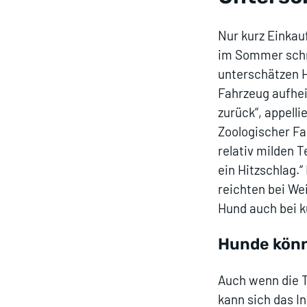
Nur kurz Einkau
im Sommer schne
unterschätzen H
Fahrzeug aufhei
zurück“, appell
Zoologischer Fac
relativ milden 
ein Hitzschlag.“
reichten bei We
Hund auch bei k
Hunde könn
Auch wenn die 
kann sich das I