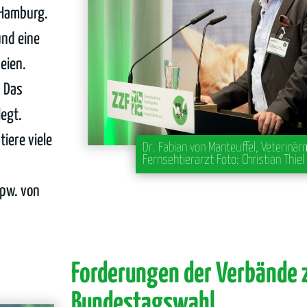
 Hamburg.
und eine
eien.
. Das
legt.
iere viele
Dr. Fabian von Manteuffel, Veterinä
Fernsehtierarzt Foto: Christian Thiel
spw. von
Forderungen der Verbände 
Bundestagswahl