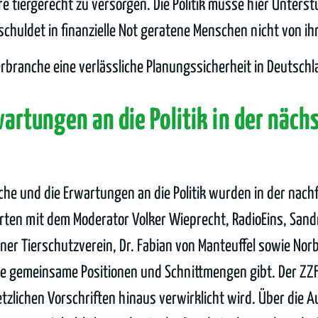
re tiergerecht zu versorgen. Die Politik müsse hier Unters
chuldet in finanzielle Not geratene Menschen nicht von i
rbranche eine verlässliche Planungssicherheit in Deutsch
artungen an die Politik in der näch
he und die Erwartungen an die Politik wurden in der nac
rten mit dem Moderator Volker Wieprecht, RadioEins, Sandra
liner Tierschutzverein, Dr. Fabian von Manteuffel sowie Nor
le gemeinsame Positionen und Schnittmengen gibt. Der ZZF
etzlichen Vorschriften hinaus verwirklicht wird. Über die A