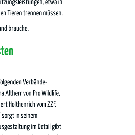
tützungsleistungen, etwa in
hren Tieren trennen müssen.
land brauche.
sten
hfolgenden Verbände-
 Altherr von Pro Wildlife,
bert Holthenrich vom ZZF.
 sorgt in seinem
usgestaltung im Detail gibt