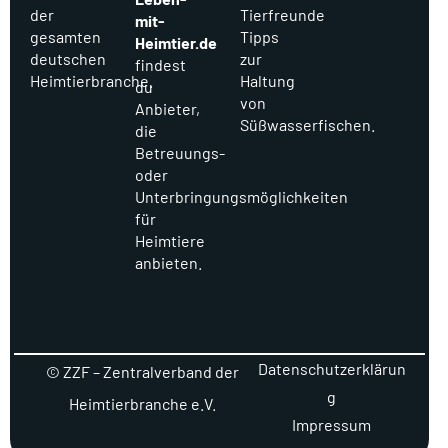
der
Tierfreunde
mit-
gesamten
Tipps
Heimtier.de
deutschen
zur
findest
Heimtierbranche.
Haltung
du
von
Anbieter,
Süßwasserfischen.
die
Betreuungs-
oder
Unterbringungsmöglichkeiten
für
Heimtiere
anbieten.
Datenschutzerklärun
© ZZF – Zentralverband der
g
Heimtierbranche e.V.
Impressum