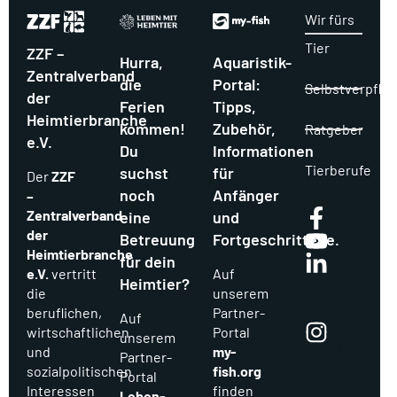
Wir fürs
Tier
ZZF –
Hurra,
Aquaristik-
Zentralverband
die
Portal:
Selbstverpflic
der
Ferien
Tipps,
Heimtierbranche
kommen!
Zubehör,
Ratgeber
e.V.
Du
Informationen
Tierberufe
suchst
für
Der
ZZF
noch
Anfänger
–
Zentralverband
eine
und
der
Betreuung
Fortgeschrittene.
Heimtierbranche
für dein
e.V.
vertritt
Auf
Heimtier?
Ins
die
unserem
beruflichen,
Partner-
tag
Auf
wirtschaftlichen
Portal
unserem
ra
und
my-
Partner-
sozialpolitischen
fish.org
m
Portal
Interessen
finden
Leben-