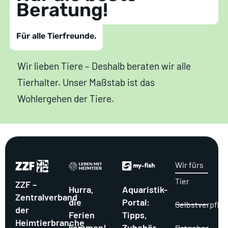
Beratung!
Für alle Tierfreunde.
Wir lieben Tiere – Deshalb beraten wir alle
Tierhalter. Unser Maßstab ist das
Wohlergehen der Tiere.
Wir fürs
Tier
ZZF –
Hurra,
Aquaristik-
Zentralverband
die
Portal:
Selbstverpflic
der
Ferien
Tipps,
Heimtierbranche
kommen!
Zubehör,
Ratgeber