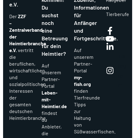
e.V.
Du
Informationen
Tierberufe
suchst
für
Der
ZZF
noch
Anfänger
–
Zentralverband
eine
und
der
Betreuung
Fortgeschrittene.
Heimtierbranche
für dein
e.V.
vertritt
Auf
Heimtier?
Ins
die
unserem
beruflichen,
Partner-
tag
Auf
wirtschaftlichen
Portal
unserem
ra
und
my-
Partner-
sozialpolitischen
fish.org
m
Portal
Interessen
finden
Leben-
der
Tierfreunde
mit-
gesamten
Tipps
Heimtier.de
deutschen
zur
findest
Heimtierbranche.
Haltung
du
von
Anbieter,
Süßwasserfischen.
die