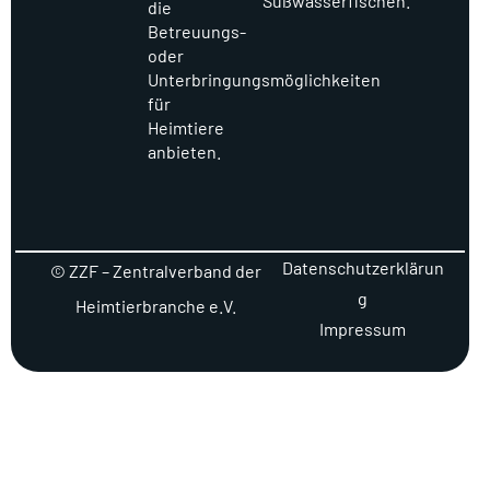
Süßwasserfischen.
die
Betreuungs-
oder
Unterbringungsmöglichkeiten
für
Heimtiere
anbieten.
Datenschutzerklärun
© ZZF – Zentralverband der
g
Heimtierbranche e.V.
Impressum