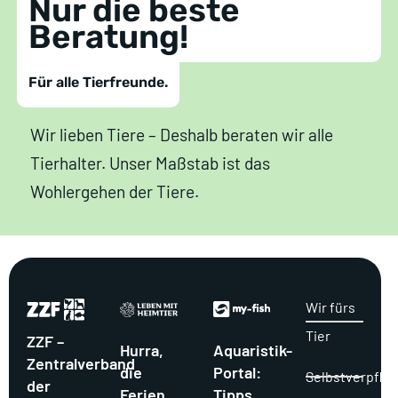
Nur die beste
Beratung!
Für alle Tierfreunde.
Wir lieben Tiere – Deshalb beraten wir alle
Tierhalter. Unser Maßstab ist das
Wohlergehen der Tiere.
Wir fürs
Tier
ZZF –
Hurra,
Aquaristik-
Zentralverband
die
Portal:
Selbstverpflic
der
Ferien
Tipps,