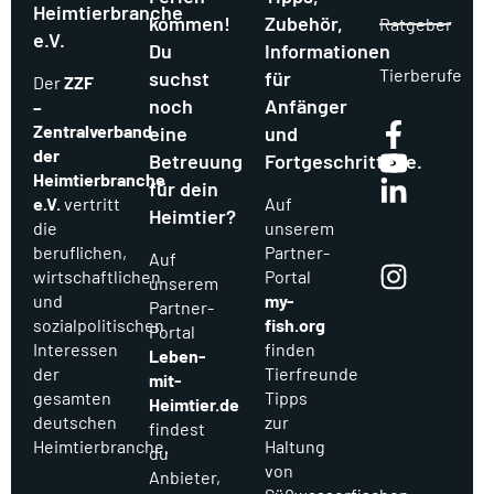
Heimtierbranche
kommen!
Zubehör,
Ratgeber
e.V.
Du
Informationen
Tierberufe
suchst
für
Der
ZZF
noch
Anfänger
–
Zentralverband
eine
und
der
Betreuung
Fortgeschrittene.
Heimtierbranche
für dein
e.V.
vertritt
Auf
Heimtier?
Ins
die
unserem
beruflichen,
Partner-
tag
Auf
wirtschaftlichen
Portal
unserem
ra
und
my-
Partner-
sozialpolitischen
fish.org
m
Portal
Interessen
finden
Leben-
der
Tierfreunde
mit-
gesamten
Tipps
Heimtier.de
deutschen
zur
findest
Heimtierbranche.
Haltung
du
von
Anbieter,