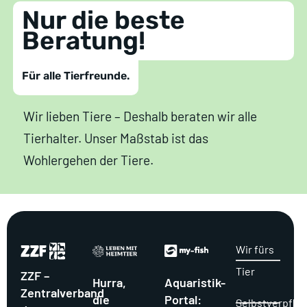
Nur die beste
Beratung!
Für alle Tierfreunde.
Wir lieben Tiere – Deshalb beraten wir alle
Tierhalter. Unser Maßstab ist das
Wohlergehen der Tiere.
Wir fürs
Tier
ZZF –
Hurra,
Aquaristik-
Zentralverband
die
Portal:
Selbstverpflic