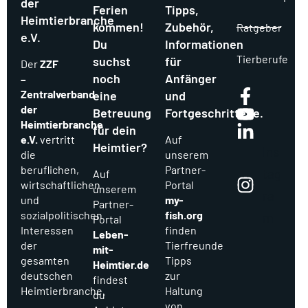
der
Ferien
Tipps,
Heimtierbranche
kommen!
Zubehör,
Ratgeber
e.V.
Du
Informationen
Tierberufe
suchst
für
Der
ZZF
noch
Anfänger
–
Zentralverband
eine
und
der
Betreuung
Fortgeschrittene.
Heimtierbranche
für dein
e.V.
vertritt
Auf
Heimtier?
Ins
die
unserem
beruflichen,
Partner-
tag
Auf
wirtschaftlichen
Portal
unserem
ra
und
my-
Partner-
sozialpolitischen
fish.org
m
Portal
Interessen
finden
Leben-
der
Tierfreunde
mit-
gesamten
Tipps
Heimtier.de
deutschen
zur
findest
Heimtierbranche.
Haltung
du
von