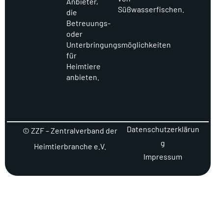
Anbieter,
Süßwasserfischen.
die
Betreuungs-
oder
Unterbringungsmöglichkeiten
für
Heimtiere
anbieten.
Datenschutzerklärun
© ZZF – Zentralverband der
g
Heimtierbranche e.V.
Impressum